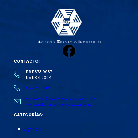
Facebook
CONTACTO:
55 5873 9687
55 5871 2004
55 3216 9149
contacto@aceroyservicio.com.mx
ventas@aceroyservicio.com.mx
CATEGORÍAS:
Agrícola