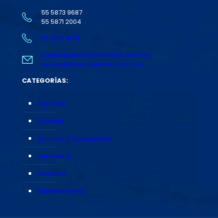
55 5873 9687
55 5871 2004
55 3216 9149
contacto@aceroyservicio.com.mx
ventas@aceroyservicio.com.mx
CATEGORÍAS:
Agrícola
Forestal
Insumos y Consumibles
Jardinería
Limpieza
Mantenimiento