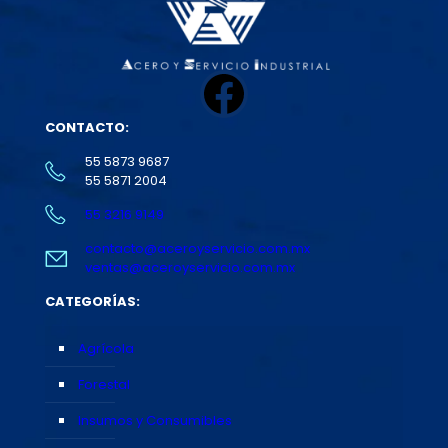
Facebook
CONTACTO:
55 5873 9687
55 5871 2004
55 3216 9149
contacto@aceroyservicio.com.mx
ventas@aceroyservicio.com.mx
CATEGORÍAS:
Agrícola
Forestal
Insumos y Consumibles