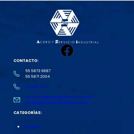
Facebook
CONTACTO:
55 5873 9687
55 5871 2004
55 3216 9149
contacto@aceroyservicio.com.mx
ventas@aceroyservicio.com.mx
CATEGORÍAS:
Agrícola