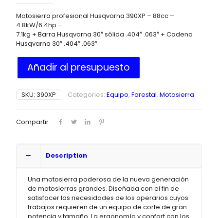
Motosierra profesional Husqvarna 390XP – 88cc –
4.8kW/6.4hp –
7.1kg + Barra Husqvarna 30″ sólida .404″ .063″ + Cadena
Husqvarna 30″ .404″ .063″
Añadir al presupuesto
SKU:
390XP
Categories:
Equipo
,
Forestal
,
Motosierra
Compartir
Description
Una motosierra poderosa de la nueva generación
de motosierras grandes. Diseñada con el fin de
satisfacer las necesidades de los operarios cuyos
trabajos requieren de un equipo de corte de gran
potencia y tamaño. La ergonomía y confort con los