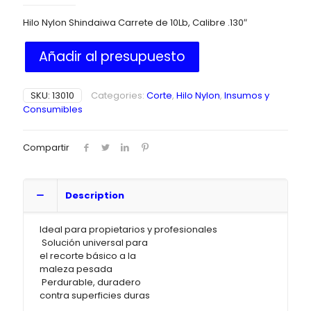
Hilo Nylon Shindaiwa Carrete de 10Lb, Calibre .130″
Añadir al presupuesto
SKU:
13010
Categories:
Corte
,
Hilo Nylon
,
Insumos y
Consumibles
Compartir
Description
Ideal para propietarios y profesionales
 Solución universal para
el recorte básico a la
maleza pesada
 Perdurable, duradero
contra superficies duras