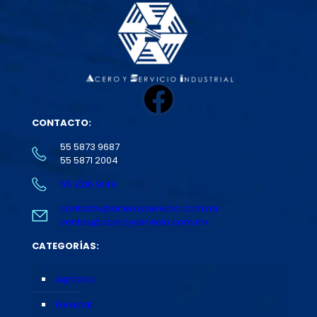
Facebook
CONTACTO:
55 5873 9687
55 5871 2004
55 3216 9149
contacto@aceroyservicio.com.mx
ventas@aceroyservicio.com.mx
CATEGORÍAS:
Agrícola
Forestal