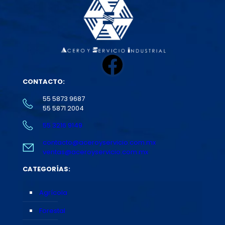
Facebook
CONTACTO:
55 5873 9687
55 5871 2004
55 3216 9149
contacto@aceroyservicio.com.mx
ventas@aceroyservicio.com.mx
CATEGORÍAS:
Agrícola
Forestal